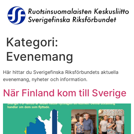
Hoppa
till
innehåll
Kategori:
Evenemang
Här hittar du Sverigefinska Riksförbundets aktuella
evenemang, nyheter och information.
När Finland kom till Sverige