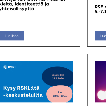
kieltä, identiteettiä ja
RSE:
yhteisöllisyyttä
5.-7.
Lue lisää
Lue