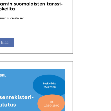
arnin suomalaisten tanssi-
okeilta
arnin suomalaiset
 lisää