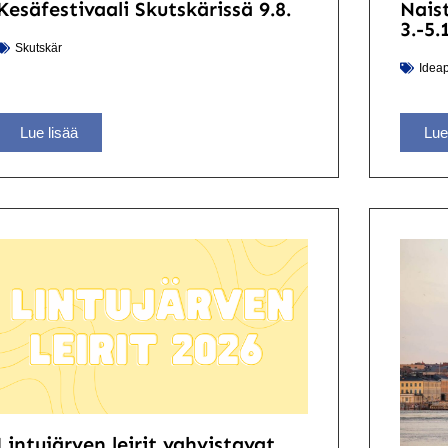
Kesäfestivaali Skutskärissä 9.8.
Nais
3.-5.
Skutskär
Ideap
Lue lisää
Lue
Lintujärven leirit vahvistavat