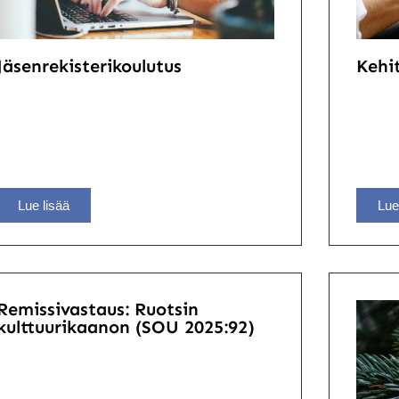
Jäsenrekisterikoulutus
Kehi
Lue lisää
Lue
Remissivastaus: Ruotsin
kulttuurikaanon (SOU 2025:92)