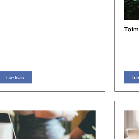
Toim
Lue lisää
Lue