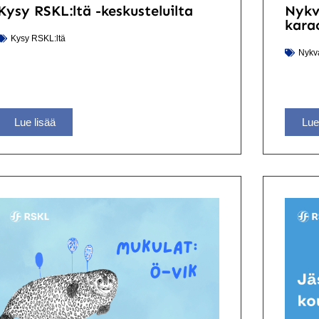
Kysy RSKL:ltä -keskusteluilta
Nykv
kara
Kysy RSKL:ltä
Nykv
Lue lisää
Lue