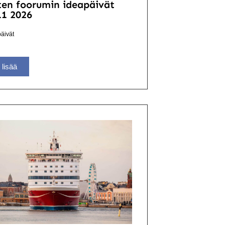
ten foorumin ideapäivät
11 2026
äivät
 lisää