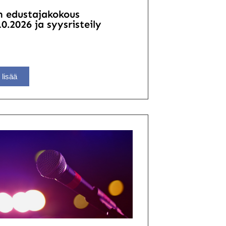
n edustajakokous
10.2026 ja syysristeily
 lisää