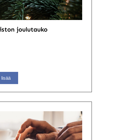
iston joulutauko
 lisää