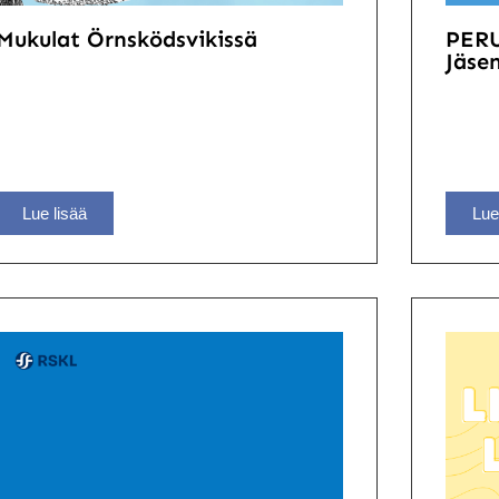
Mukulat Örnsködsvikissä
PER
Jäsen
Lue lisää
Lue