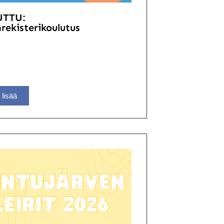
UTTU:
rekisterikoulutus
 lisää