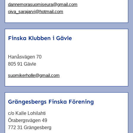
dannemorasuomiseura@gmail.com
oiva_sarajarvi@hotmail.com
Finska Klubben i Gävle
Hanåsvägen 70
805 91 Gävle
suomikerholle@gmail.com
Grängesbergs Finska Förening
c/o Kalle Lohilahti
Örabergsvägen 49
772 31 Grängesberg