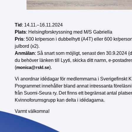
Tid
: 14.11.–16.11.2024
Plats
: Helsingforskryssning med M/S Gabriella
Pris
: 500 kr/person i dubbelhytt (A4T) eller 600 kr/person
julbord (x2).
Anmälan
: Så snart som möjligt, senast den 30.9.2024 (
du behöver länken till Lyyti, skicka ditt namn, e-postadr
(
monica@rskl.se
).
Vi anordnar idédagar för medlemmarna i Sverigefinskt Kv
Programmet innehåller bland annat intressanta föreläs
från Suomi-Seura ry. Det finns ett begränsat antal platse
Kvinnoforumsgrupp kan delta i idédagarna.
Varmt välkomna!