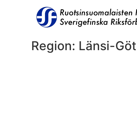
Hoppa
till
innehåll
Region:
Länsi-Gö