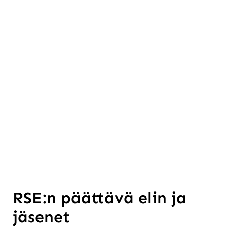
RSE järjestää vuosittain myös kaksipäiväisen
valtakunnallisen kulttuuritapahtuman, jonka ohjelma
koostuu pääosin jäsenyhdistysten esityksistä. Myös
kulttuuripäivät pidetään laivaristeilyllä Helsinkiin.
RSE järjestää monipuolista suomenkielistä toimintaa,
esim. kursseja, järjestö- ja ohjaajakoulutusta, kunnon-
ja terveydenvaalintaa, liikuntaa, senioritanssia,
kulttuuritoimintaa, nykytekniikkaopintoja ja
ystäväpalvelua.
Seuraa meitä myös
RSE:n päättävä elin ja
jäsenet