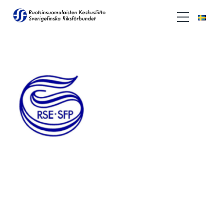
Ruotsinsuomalaiset Eläkeläiset
(RSE)
RSE perustettiin 1990.
Täyttä elämää – harrastaen, viihtyen,