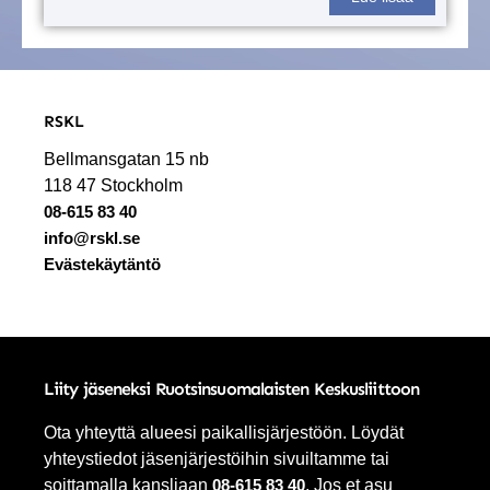
RSKL
Bellmansgatan 15 nb
118 47 Stockholm
08-615 83 40
info@rskl.se
Evästekäytäntö
Liity jäseneksi Ruotsinsuomalaisten Keskusliittoon
Ota yhteyttä alueesi paikallisjärjestöön. Löydät
yhteystiedot jäsenjärjestöihin sivuiltamme tai
soittamalla kansliaan
08-615 83 40
. Jos et asu