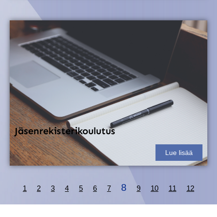
Jäsenrekisterikoulutus
Lue lisää
8
1
2
3
4
5
6
7
9
10
11
12