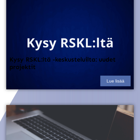
Kysy RSKL:ltä -keskusteluilta: uudet
projektit
Lue lisää