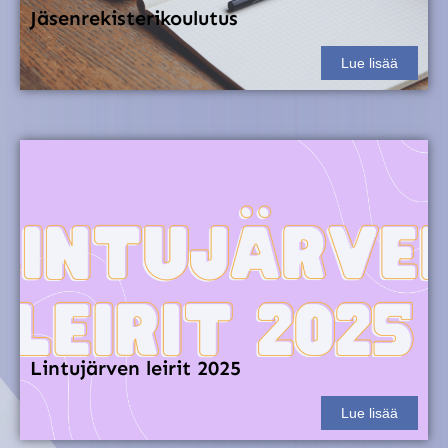
Jäsenrekisterikoulutus
Lue lisää
Lintujärven leirit 2025
Lue lisää