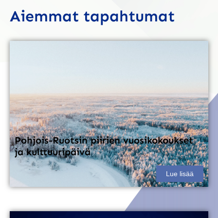
Aiemmat tapahtumat
Pohjois-Ruotsin piirien vuosikokoukset
ja kulttuuripäivä
Lue lisää