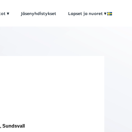
tot
Jäsenyhdistykset
Lapset ja nuoret
, Sundsvall