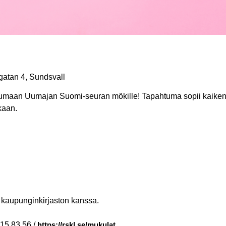
gatan 4, Sundsvall
maan Uumajan Suomi-seuran mökille! Tapahtuma sopii kaikeni
kaan.
 kaupunginkirjaston kanssa.
615 83 56 /
https://rskl.se/mukulat