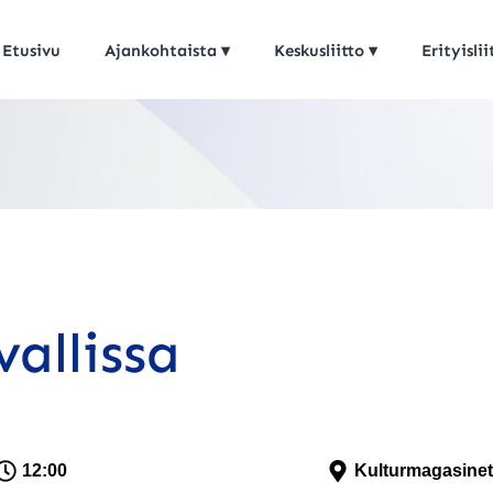
Etusivu
Ajankohtaista
Keskusliitto
Erityislii
allissa
12:00
Kulturmagasinet