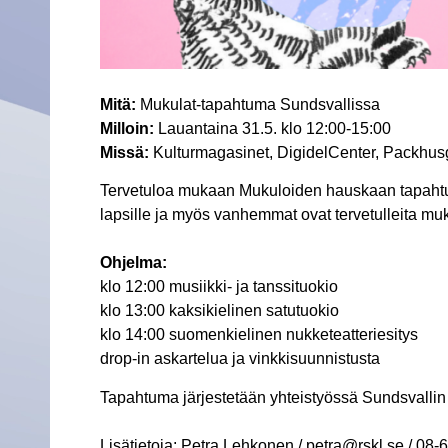
Mitä:
Mukulat-tapahtuma Sundsvallissa
Milloin:
Lauantaina 31.5. klo 12:00-15:00
Missä:
Kulturmagasinet, DigidelCenter, Packhus
Tervetuloa mukaan Mukuloiden hauskaan tapahtu
lapsille ja myös vanhemmat ovat tervetulleita mu
Ohjelma:
klo 12:00 musiikki- ja tanssituokio
klo 13:00 kaksikielinen satutuokio
klo 14:00 suomenkielinen nukketeatteriesitys
drop-in askartelua ja vinkkisuunnistusta
Tapahtuma järjestetään yhteistyössä Sundsvallin
Lisätietoja: Petra Lehkonen / petra@rskl.se / 08-