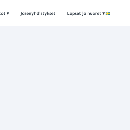
tot
Jäsenyhdistykset
Lapset ja nuoret