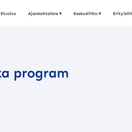
Etusivu
Ajankohtaista
Keskusliitto
Erityislii
ska program