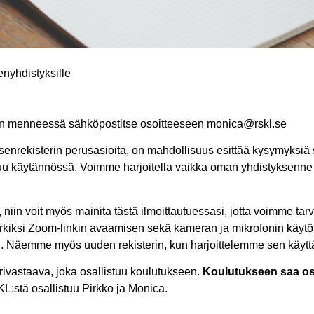
enyhdistyksille
än menneessä sähköpostitse osoitteeseen monica@rskl.se
enrekisterin perusasioita, on mahdollisuus esittää kysymyksiä
htuu käytännössä. Voimme harjoitella vaikka oman yhdistyksenne
niin voit myös mainita tästä ilmoittautuessasi, jotta voimme tarv
rkiksi Zoom-linkin avaamisen sekä kameran ja mikrofonin käytö
Näemme myös uuden rekisterin, kun harjoittelemme sen käytt
erivastaava, joka osallistuu koulutukseen.
Koulutukseen saa os
:stä osallistuu Pirkko ja Monica.