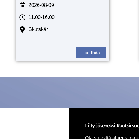
2026-08-09
11.00-16.00
Skutskär
Lue lisää
Liity jäseneksi Ruotsinsu
Ota yhteyttä alueesi paik