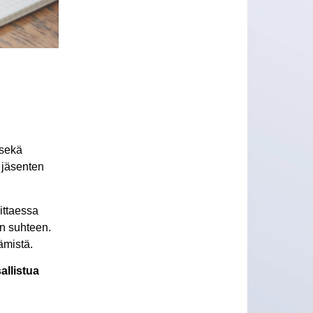
 sekä
 jäsenten
ittaessa
n suhteen.
ämistä.
allistua