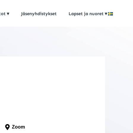
tot
Jäsenyhdistykset
Lapset ja nuoret
Zoom