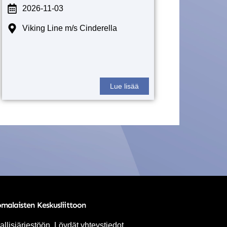
2026-11-03
Viking Line m/s Cinderella
Lue lisää
omalaisten Keskusliittoon
allisjärjestöön. Löydät yhteystiedot