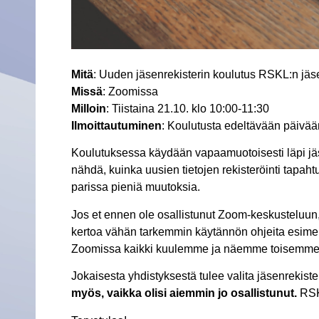
Mitä
: Uuden jäsenrekisterin koulutus RSKL:n jäs
Missä
: Zoomissa
Milloin
: Tiistaina 21.10. klo 10:00-11:30
Ilmoittautuminen
: Koulutusta edeltävään päivä
Koulutuksessa käydään vapaamuotoisesti läpi jäs
nähdä, kuinka uusien tietojen rekisteröinti tapa
parissa pieniä muutoksia.
Jos et ennen ole osallistunut Zoom-keskusteluun, 
kertoa vähän tarkemmin käytännön ohjeita esime
Zoomissa kaikki kuulemme ja näemme toisemme. 
Jokaisesta yhdistyksestä tulee valita jäsenrekist
myös, vaikka olisi aiemmin jo osallistunut.
RSKL